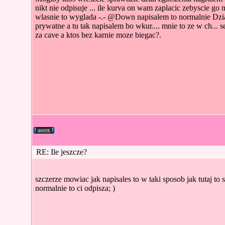
nikt nie odpisuje ... ile kurva on wam zaplacic zebyscie go 
wlasnie to wyglada -.- @Down napisalem to normalnie Dzia
prywatne a tu tak napisalem bo wkur.... mnie to ze w ch... se 
za cave a ktos bez karnie moze biegac?.
RE: Ile jeszcze?
szczerze mowiac jak napisales to w taki sposob jak tutaj to s
normalnie to ci odpisza; )