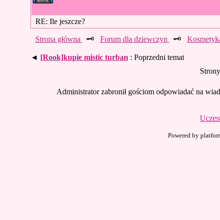
RE: Ile jeszcze?
Strona główna
🗝️
Forum dla dziewczyn
🗝️
Kosmetyka
◄
[Rook]kupie mistic turban
: Poprzedni temat
Stron
Administrator zabronił gościom odpowiadać na wiado
Uczes
Powered by platfor