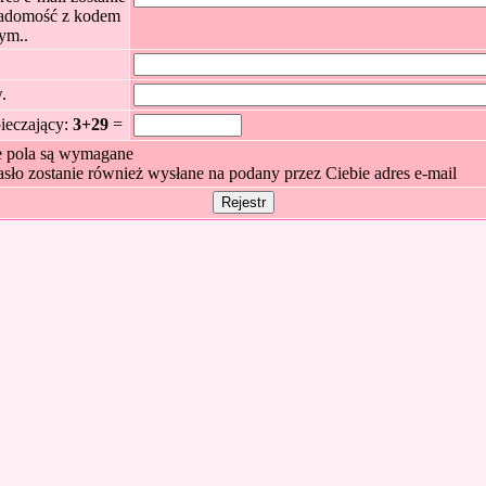
adomość z kodem
ym..
.
ieczający:
3+29
=
e pola są wymagane
sło zostanie również wysłane na podany przez Ciebie adres e-mail