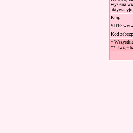
wysłana wi
aktywacyjn
Kraj:
SITE: www
Kod zabezp
* Wszystki
** Twoje ha