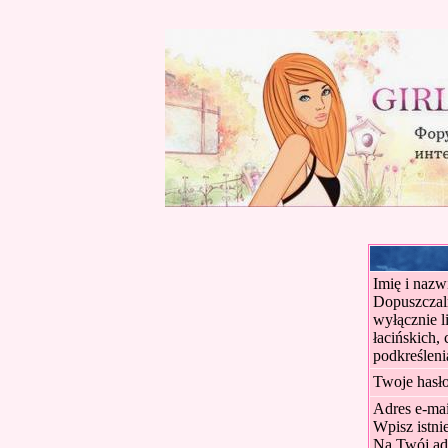
Imię i nazw
Dopuszczal
wyłącznie li
łacińskich,
podkreśleni
Twoje hasło
Adres e-mai
Wpisz istni
Na Twój adr