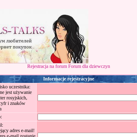
Rejestracja na forum Forum dla dziewczyn
Informacje rejestracyjne
isko uczestnika:
ne jest używanie
ter rosyjskich,
 cyfr i znaków
a
:
l:
ejący adres e-mail!
es e-mail zostanie